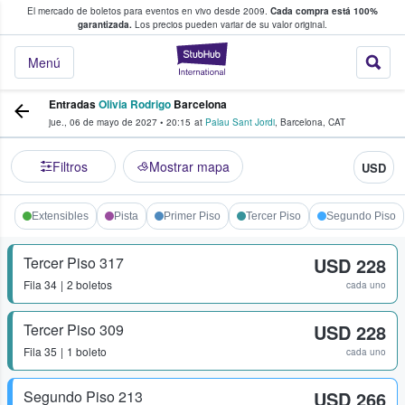
El mercado de boletos para eventos en vivo desde 2009.
Cada compra está 100%
 los fans compran y venden boletos
garantizada.
Los precios pueden variar de su valor original.
StubHub: donde l
Menú
Entradas
Olivia Rodrigo
Barcelona
jue., 06 de mayo de 2027
•
20:15
at
Palau Sant Jordi
,
Barcelona
,
CAT
Filtros
Mostrar mapa
USD
Extensibles
Pista
Primer Piso
Tercer Piso
Segundo Piso
Tercer Piso 317
USD 228
Fila
34
2 boletos
cada uno
Tercer Piso 309
USD 228
Fila
35
1 boleto
cada uno
Segundo Piso 213
USD 266