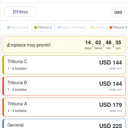
Filtros
USD
Palcos Gold
Tribuna C
Palcos Platinum
Lateral
Tribuna A
14
02
48
35
:
:
:
¡Empieza muy pronto!
days
hours
min
sec
Tribuna C
USD 144
1 - 4 boletos
cada uno
Tribuna B
USD 144
1 - 4 boletos
cada uno
Tribuna A
USD 179
1 - 4 boletos
cada uno
General
USD 225