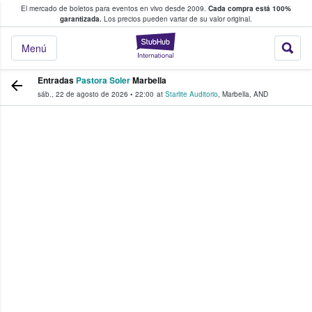
El mercado de boletos para eventos en vivo desde 2009.
Cada compra está 100%
 los fans compran y venden boletos
garantizada.
Los precios pueden variar de su valor original.
StubHub: donde l
Menú
Entradas
Pastora Soler
Marbella
sáb., 22 de agosto de 2026
•
22:00
at
Starlite Auditorio
,
Marbella
,
AND