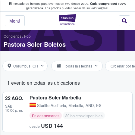
El mercado de boletos para eventos en vivo desde 2009.
Cada compra está 100%
 los fans compran y venden boletos
PAS
garantizada.
Los precios pueden variar de su valor original.
StubHub: donde l
Menú
Conciertos
/
Pop
Pastora Soler Boletos
Columbus, OH
Todas las fechas
Ordenar por f
1
evento en todas las ubicaciones
Pastora Soler Marbella
22 AGO.
Starlite Auditorio
,
Marbella, AND, ES
SÁB.
10:00 p. m.
En dos semanas
30 boletos disponibles
USD 144
desde