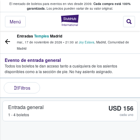
El mercado de boletos para eventos en vivo desde 2009.
Cada compra está 100%
 los fans compran y venden boletos
garantizada.
Los precios pueden variar de su valor original.
StubHub: donde l
Menú
Entradas
Temples
Madrid
mar., 17 de noviembre de 2026
•
21:00
at
Joy Eslava
,
Madrid
,
Comunidad de
Madrid
Evento de entrada general
Todos los boletos te dan acceso tanto a cualquiera de los asientos
disponibles como a la sección de pie. No hay asiento asignado.
Filtros
Entrada general
USD 156
1 - 4 boletos
cada uno