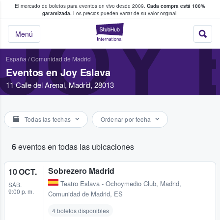
El mercado de boletos para eventos en vivo desde 2009.
Cada compra está 100%
 los fans compran y venden boletos
garantizada.
Los precios pueden variar de su valor original.
JOY 
StubHub: donde l
Menú
España
/
Comunidad de Madrid
Eventos en Joy Eslava
11 Calle del Arenal, Madrid, 28013
Todas las fechas
Ordenar por fecha
6
eventos en todas las ubicaciones
Sobrezero Madrid
10 OCT.
Teatro Eslava - Ochoymedio Club
,
Madrid,
SÁB.
9:00 p. m.
Comunidad de Madrid, ES
4 boletos disponibles