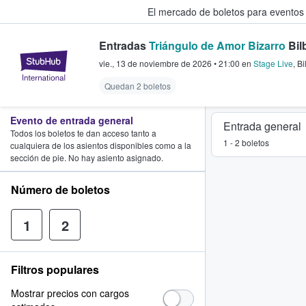
El mercado de boletos para eventos
Entradas
Triángulo de Amor Bizarro
Bil
StubHub: donde los fans compra
vie., 13 de noviembre de 2026
•
21:00
en
Stage Live
,
Bi
Quedan 2 boletos
Evento de entrada general
Entrada general
Todos los boletos te dan acceso tanto a
1 - 2 boletos
cualquiera de los asientos disponibles como a la
sección de pie. No hay asiento asignado.
Número de boletos
1
2
Filtros populares
Mostrar precios con cargos