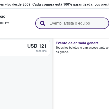
 en vivo desde 2009.
Cada compra está 100% garantizada.
Los precio
bao
n y venden boletos
lbo
,
PV
Evento de entrada general
USD 121
Todos los boletos te dan acceso tanto a
cada uno
asignado.