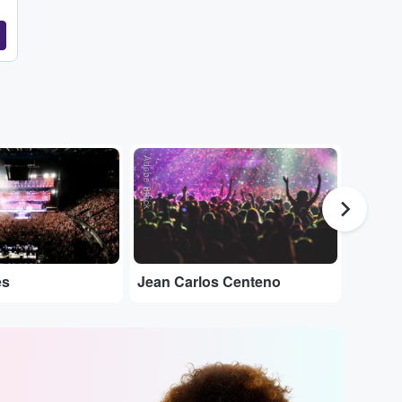
Adobe Stock
Adobe Stock
es
Jean Carlos Centeno
Charle