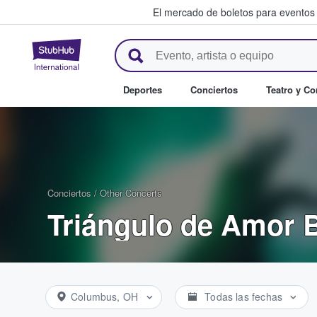
El mercado de boletos para eventos
StubHub: donde los fans compr
Deportes
Conciertos
Teatro y C
Conciertos
/
Other Concerts
Triángulo de Amor B
Columbus, OH
Todas las fechas