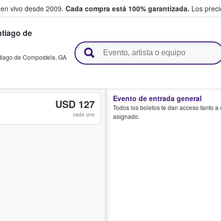
 en vivo desde 2009.
Cada compra está 100% garantizada.
Los precio
tiago de
n y venden boletos
tiago de Compostela
,
GA
Evento de entrada general
USD 127
Todos los boletos te dan acceso tanto a
cada uno
asignado.