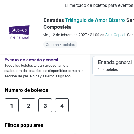
El mercado de boletos para eventos
Entradas
Triángulo de Amor Bizarro
San
Compostela
StubHub: donde los fans compra
vie., 12 de febrero de 2027
•
21:00
en
Sala Capitol
,
San
Quedan 4 boletos
Evento de entrada general
Entrada general
Todos los boletos te dan acceso tanto a
1 - 4 boletos
cualquiera de los asientos disponibles como a la
sección de pie. No hay asiento asignado.
Número de boletos
1
2
3
4
Filtros populares