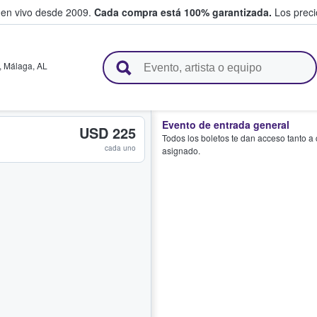
 en vivo desde 2009.
Cada compra está 100% garantizada.
Los precio
n y venden boletos
,
Málaga
,
AL
Evento de entrada general
USD 225
Todos los boletos te dan acceso tanto a
cada uno
asignado.