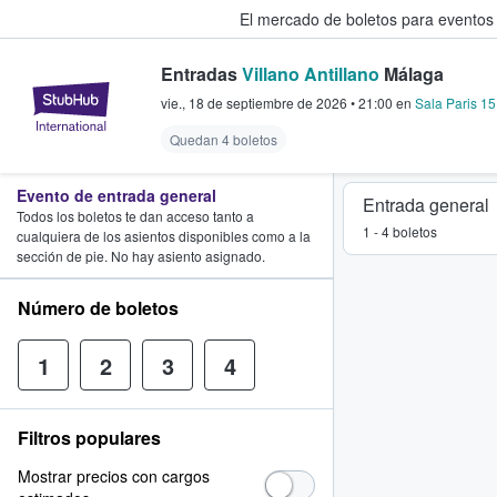
El mercado de boletos para eventos
Entradas
Villano Antillano
Málaga
StubHub: donde los fans compra
vie., 18 de septiembre de 2026
•
21:00
en
Sala Paris 15
Quedan 4 boletos
Evento de entrada general
Entrada general
Todos los boletos te dan acceso tanto a
1 - 4 boletos
cualquiera de los asientos disponibles como a la
sección de pie. No hay asiento asignado.
Número de boletos
1
2
3
4
Filtros populares
Mostrar precios con cargos