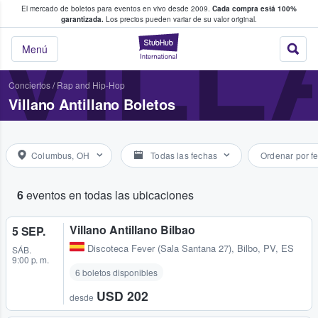
El mercado de boletos para eventos en vivo desde 2009.
Cada compra está 100%
 los fans compran y venden boletos
VILL
garantizada.
Los precios pueden variar de su valor original.
StubHub: donde l
Menú
Conciertos
/
Rap and Hip-Hop
Villano Antillano Boletos
Columbus, OH
Todas las fechas
Ordenar por f
6
eventos en todas las ubicaciones
Villano Antillano Bilbao
5 SEP.
Discoteca Fever (Sala Santana 27)
,
Bilbo, PV, ES
SÁB.
9:00 p. m.
6 boletos disponibles
USD 202
desde