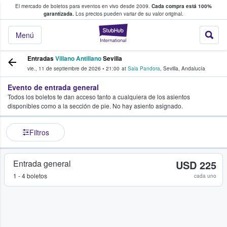
El mercado de boletos para eventos en vivo desde 2009.
Cada compra está 100%
 los fans compran y venden boletos
garantizada.
Los precios pueden variar de su valor original.
StubHub: donde l
Menú
Entradas
Villano Antillano
Sevilla
vie., 11 de septiembre de 2026
•
21:00
at
Sala Pandora
,
Sevilla
,
Andalucía
Evento de entrada general
Todos los boletos te dan acceso tanto a cualquiera de los asientos
disponibles como a la sección de pie. No hay asiento asignado.
Filtros
Entrada general
USD 225
1 - 4 boletos
cada uno