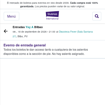
El mercado de boletos para eventos en vivo desde 2009.
Cada compra está 100%
 los fans compran y venden boletos
garantizada.
Los precios pueden variar de su valor original.
StubHub: donde l
Menú
Entradas
Ysy A
Bilbao
vie., 18 de septiembre de 2026
•
21:00
at
Discoteca Fever (Sala Santana
27)
,
Bilbo
,
PV
Evento de entrada general
Todos los boletos te dan acceso tanto a cualquiera de los asientos
disponibles como a la sección de pie. No hay asiento asignado.