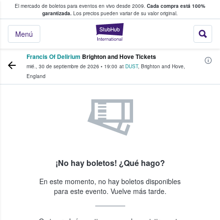
El mercado de boletos para eventos en vivo desde 2009.
Cada compra está 100%
 los fans compran y venden boletos
garantizada.
Los precios pueden variar de su valor original.
StubHub: donde l
Menú
Francis Of Delirium
Brighton and Hove Tickets
mié., 30 de septiembre de 2026
•
19:00
at
DUST
,
Brighton and Hove
,
England
¡No hay boletos! ¿Qué hago?
En este momento, no hay boletos disponibles
para este evento. Vuelve más tarde.