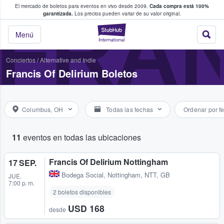
El mercado de boletos para eventos en vivo desde 2009.
Cada compra está 100%
 los fans compran y venden boletos
FRAN
garantizada.
Los precios pueden variar de su valor original.
StubHub: donde l
Menú
Conciertos
/
Alternative and Indie
Francis Of Delirium Boletos
Columbus, OH
Todas las fechas
Ordenar por f
11
eventos en todas las ubicaciones
Francis Of Delirium Nottingham
17 SEP.
Bodega Social
,
Nottingham, NTT, GB
JUE.
7:00 p. m.
2 boletos disponibles
USD 168
desde