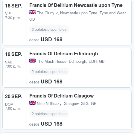
Francis Of Delirium Newcastle upon Tyne
18 SEP.
The Cluny 2
,
Newcastle upon Tyne, Tyne and Wear,
VIE.
7:30 p. m.
GB
2 boletos disponibles
USD 168
desde
Francis Of Delirium Edinburgh
19 SEP.
The Mash House
,
Edinburgh, EDH, GB
SÁB.
7:00 p. m.
2 boletos disponibles
USD 168
desde
Francis Of Delirium Glasgow
20 SEP.
Nice N Sleazy
,
Glasgow, GLG, GB
DOM.
7:00 p. m.
2 boletos disponibles
USD 168
desde