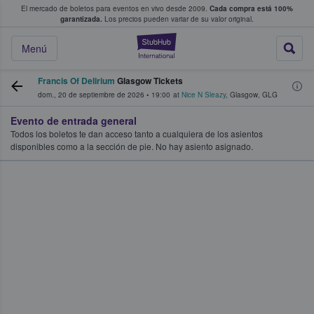
El mercado de boletos para eventos en vivo desde 2009.
Cada compra está 100%
 los fans compran y venden boletos
garantizada.
Los precios pueden variar de su valor original.
StubHub: donde l
Menú
Francis Of Delirium
Glasgow Tickets
dom., 20 de septiembre de 2026
•
19:00
at
Nice N Sleazy
,
Glasgow
,
GLG
Evento de entrada general
Todos los boletos te dan acceso tanto a cualquiera de los asientos
disponibles como a la sección de pie. No hay asiento asignado.