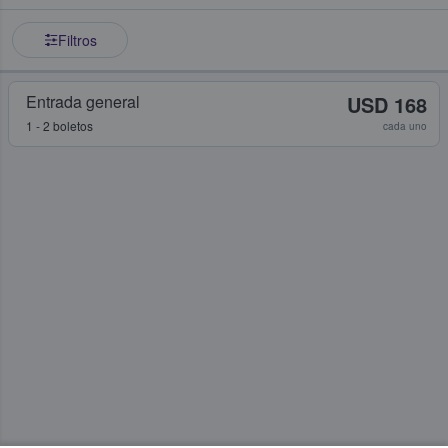
Filtros
Entrada general
USD 168
1 - 2 boletos
cada uno