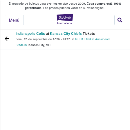
El mercado de boletos para eventos en vivo desde 2009.
Cada compra está 100%
 los fans compran y venden boletos
garantizada.
Los precios pueden variar de su valor original.
StubHub: donde l
Menú
Indianapolis Colts
at
Kansas City Chiefs
Tickets
dom., 20 de septiembre de 2026
•
19:20
at
GEHA Field at Arrowhead
Stadium
,
Kansas City
,
MO