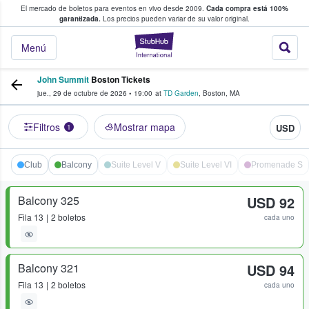
El mercado de boletos para eventos en vivo desde 2009.
Cada compra está 100%
 los fans compran y venden boletos
garantizada.
Los precios pueden variar de su valor original.
StubHub: donde l
Menú
John Summit
Boston Tickets
jue., 29 de octubre de 2026
•
19:00
at
TD Garden
,
Boston
,
MA
Filtros
Mostrar mapa
USD
1
Club
Balcony
Suite Level V
Suite Level VI
Promenade S
Balcony 325
USD 92
Fila
13
2 boletos
cada uno
Balcony 321
USD 94
Fila
13
2 boletos
cada uno