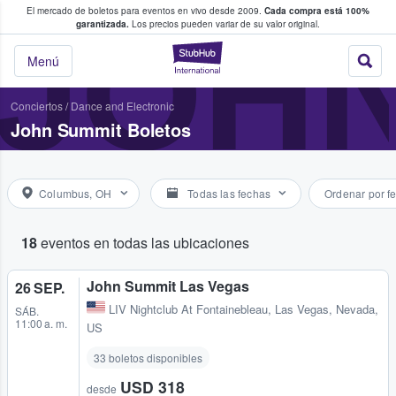
El mercado de boletos para eventos en vivo desde 2009.
Cada compra está 100%
 los fans compran y venden boletos
JOHN
garantizada.
Los precios pueden variar de su valor original.
StubHub: donde l
Menú
Conciertos
/
Dance and Electronic
John Summit Boletos
Columbus, OH
Todas las fechas
Ordenar por f
18
eventos en todas las ubicaciones
John Summit Las Vegas
26 SEP.
LIV Nightclub At Fontainebleau
,
Las Vegas, Nevada,
SÁB.
11:00 a. m.
US
33 boletos disponibles
USD 318
desde