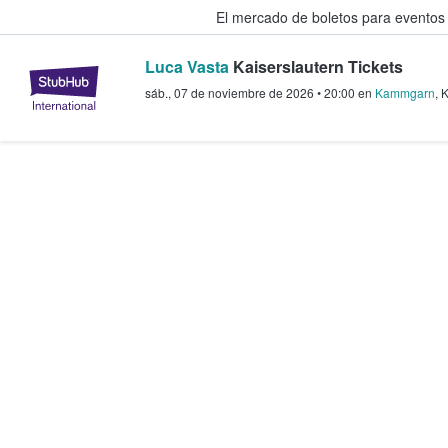
El mercado de boletos para eventos
Luca Vasta
Kaiserslautern Tickets
StubHub: donde los fans compra
sáb., 07 de noviembre de 2026
•
20:00
en
Kammgarn
,
K