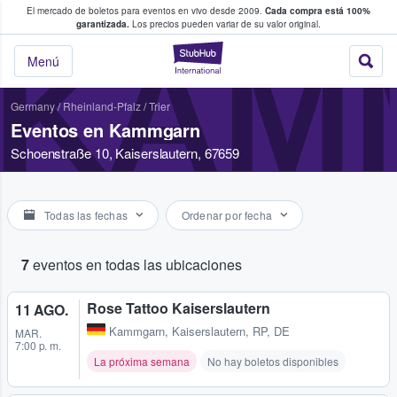
El mercado de boletos para eventos en vivo desde 2009.
Cada compra está 100%
 los fans compran y venden boletos
garantizada.
Los precios pueden variar de su valor original.
KAM
StubHub: donde l
Menú
Germany
/
Rheinland-Pfalz
/
Trier
Eventos en Kammgarn
Schoenstraße 10, Kaiserslautern, 67659
Todas las fechas
Ordenar por fecha
7
eventos en todas las ubicaciones
Rose Tattoo Kaiserslautern
11 AGO.
Kammgarn
,
Kaiserslautern, RP, DE
MAR.
7:00 p. m.
La próxima semana
No hay boletos disponibles