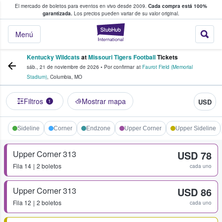
El mercado de boletos para eventos en vivo desde 2009.
Cada compra está 100%
 los fans compran y venden boletos
garantizada.
Los precios pueden variar de su valor original.
StubHub: donde l
Menú
Kentucky Wildcats
at
Missouri Tigers Football
Tickets
sáb., 21 de noviembre de 2026
•
Por confirmar
at
Faurot Field (Memorial
Stadium)
,
Columbia
,
MO
Filtros
Mostrar mapa
USD
1
Sideline
Corner
Endzone
Upper Corner
Upper Sideline
Upper Corner 313
USD 78
Fila
14
2 boletos
cada uno
Upper Corner 313
USD 86
Fila
12
2 boletos
cada uno