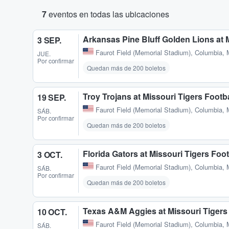
7
eventos en todas las ubicaciones
Arkansas Pine Bluff Golden Lions at M
3 SEP.
Faurot Field (Memorial Stadium)
,
Columbia,
JUE.
Por confirmar
Quedan más de 200 boletos
Troy Trojans at Missouri Tigers Footba
19 SEP.
Faurot Field (Memorial Stadium)
,
Columbia,
SÁB.
Por confirmar
Quedan más de 200 boletos
Florida Gators at Missouri Tigers Foot
3 OCT.
Faurot Field (Memorial Stadium)
,
Columbia,
SÁB.
Por confirmar
Quedan más de 200 boletos
Texas A&M Aggies at Missouri Tigers 
10 OCT.
Faurot Field (Memorial Stadium)
,
Columbia,
SÁB.