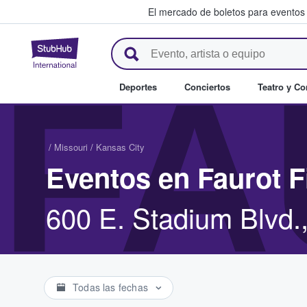
El mercado de boletos para eventos
StubHub: donde los fans compr
FA
Deportes
Conciertos
Teatro y C
/
Missouri
/
Kansas City
Eventos en Faurot F
600 E. Stadium Blvd.
Todas las fechas