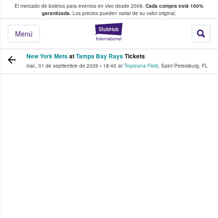
El mercado de boletos para eventos en vivo desde 2009.
Cada compra está 100%
 los fans compran y venden boletos
garantizada.
Los precios pueden variar de su valor original.
StubHub: donde l
Menú
New York Mets
at
Tampa Bay Rays
Tickets
mar., 01 de septiembre de 2026
•
18:40
at
Tropicana Field
,
Saint Petersburg
,
FL