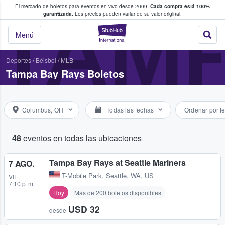
El mercado de boletos para eventos en vivo desde 2009.
Cada compra está 100%
 los fans compran y venden boletos
TAMP
garantizada.
Los precios pueden variar de su valor original.
StubHub: donde l
Menú
Deportes
/
Béisbol
/
MLB
Tampa Bay Rays Boletos
Columbus, OH
Todas las fechas
Ordenar por f
48
eventos en todas las ubicaciones
Tampa Bay Rays at Seattle Mariners
7 AGO.
T-Mobile Park
,
Seattle, WA, US
VIE.
7:10 p. m.
Hoy
Más de 200 boletos disponibles
USD 32
desde