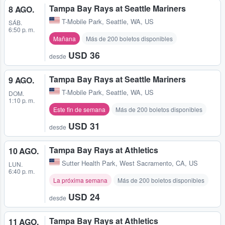
Tampa Bay Rays at Seattle Mariners
8 AGO.
T-Mobile Park
,
Seattle, WA, US
SÁB.
6:50 p. m.
Mañana
Más de 200 boletos disponibles
USD 36
desde
Tampa Bay Rays at Seattle Mariners
9 AGO.
T-Mobile Park
,
Seattle, WA, US
DOM.
1:10 p. m.
Este fin de semana
Más de 200 boletos disponibles
USD 31
desde
Tampa Bay Rays at Athletics
10 AGO.
Sutter Health Park
,
West Sacramento, CA, US
LUN.
6:40 p. m.
La próxima semana
Más de 200 boletos disponibles
USD 24
desde
Tampa Bay Rays at Athletics
11 AGO.