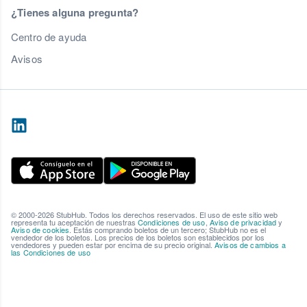
¿Tienes alguna pregunta?
Centro de ayuda
Avisos
© 2000-2026 StubHub. Todos los derechos reservados. El uso de este sitio web
representa tu aceptación de nuestras
Condiciones de uso
,
Aviso de privacidad
y
Aviso de cookies
. Estás comprando boletos de un tercero; StubHub no es el
vendedor de los boletos. Los precios de los boletos son establecidos por los
vendedores y pueden estar por encima de su precio original.
Avisos de cambios a
las Condiciones de uso