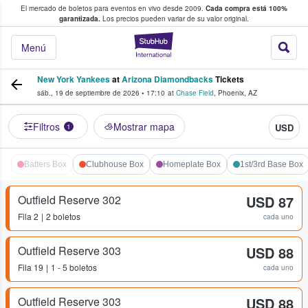
El mercado de boletos para eventos en vivo desde 2009.
Cada compra está 100%
 los fans compran y venden boletos
garantizada.
Los precios pueden variar de su valor original.
StubHub: donde l
Menú
New York Yankees
at
Arizona Diamondbacks
Tickets
sáb., 19 de septiembre de 2026
•
17:10
at
Chase Field
,
Phoenix
,
AZ
Filtros
Mostrar mapa
USD
1
Batters Box
Clubhouse Box
Homeplate Box
1st/3rd Base Box
Outfield Reserve 302
USD 87
Fila
2
2 boletos
cada uno
Outfield Reserve 303
USD 88
Fila
19
1 - 5 boletos
cada uno
Outfield Reserve 303
USD 88