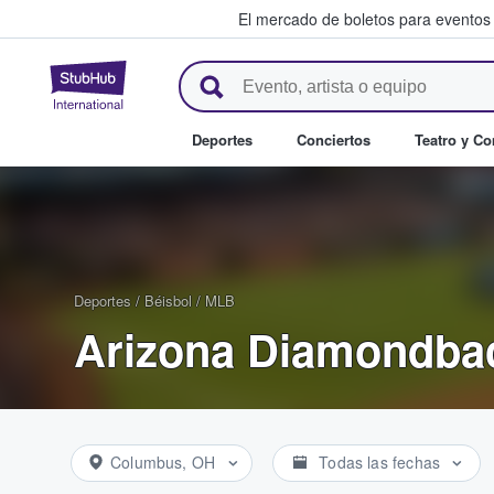
El mercado de boletos para eventos
StubHub: donde los fans compr
Deportes
Conciertos
Teatro y C
Deportes
/
Béisbol
/
MLB
Arizona Diamondba
Columbus, OH
Todas las fechas