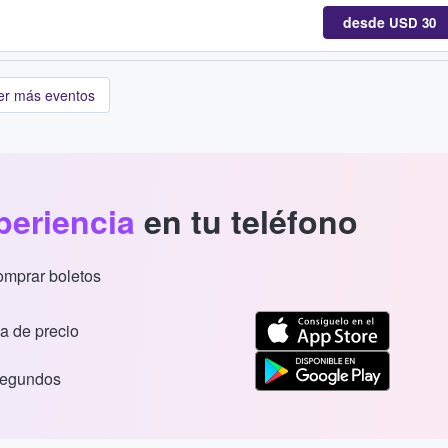
desde
USD 30
er más eventos
periencia
en tu teléfono
comprar boletos
a de precio
segundos