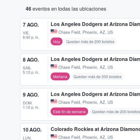
46
eventos en todas las ubicaciones
Los Angeles Dodgers at Arizona Di
7 AGO.
Chase Field
,
Phoenix, AZ, US
VIE.
6:40 p. m.
Hoy
Quedan más de 200 boletos
Los Angeles Dodgers at Arizona Di
8 AGO.
Chase Field
,
Phoenix, AZ, US
SÁB.
5:10 p. m.
Mañana
Quedan más de 200 boletos
Los Angeles Dodgers at Arizona Di
9 AGO.
Chase Field
,
Phoenix, AZ, US
DOM.
1:10 p. m.
Este fin de semana
Quedan más de 200 boletos
Colorado Rockies at Arizona Diamo
10 AGO.
Chase Field
,
Phoenix, AZ, US
LUN.