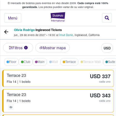
El mercado de boletos para eventos en vivo desde 2009.
Cada compra está 100%
 los fans compran y venden boletos
garantizada.
Los precios pueden variar de su valor original.
StubHub: donde l
Menú
Olivia Rodrigo
Inglewood Tickets
jue., 28 de enero de 2027
•
19:00
at
Intuit Dome
,
Inglewood
,
California
Filtros
Mostrar mapa
USD
1
Floor
Club
Main
Wall
Terrace
Terrace Wall
Suite
Terrace 23
USD 337
Fila
14
1 boleto
cada uno
Terrace 23
USD 343
Fila
14
1 boleto
cada uno