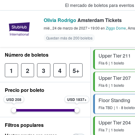
El mercado de boletos para eventos
Olivia Rodrigo
Amsterdam Tickets
StubHub: donde los fans compra
mié., 24 de marzo de 2027
•
19:00
en
Ziggo Dome
,
Ams
Quedan más de 200 boletos
Número de boletos
Upper Tier 211
Fila
6
1 boleto
1
2
3
4
5+
Upper Tier 207
Fila
6
1 boleto
Precio por boleto
USD 208
USD 1837
Floor Standing
Fila
TBD
1 - 8 boleto
Upper Tier 204
Filtros populares
Fila
7
1 boleto