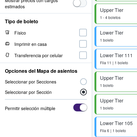
Mostrar precios con cargos
estimados
Upper Tier
1 - 4 boletos
Tipo de boleto
Lower Tier
Físico
1 boleto
Imprimir en casa
Lower Tier 111
Transferencia por celular
Fila
11
1 boleto
Opciones del Mapa de asientos
Upper Tier
Seleccionar por Secciones
1 boleto
Seleccionar por Sección
Upper Tier
Permitir selección múltiple
1 boleto
Lower Tier 105
Fila
6
1 boleto