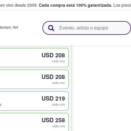
 en vivo desde 2009.
Cada compra está 100% garantizada.
Los precio
n y venden boletos
terdam
,
NH
USD 208
cada uno
USD 208
cada uno
USD 219
s
cada uno
USD 258
cada uno