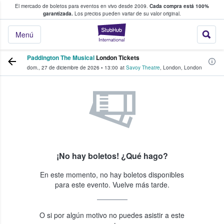
El mercado de boletos para eventos en vivo desde 2009.
Cada compra está 100%
 los fans compran y venden boletos
garantizada.
Los precios pueden variar de su valor original.
StubHub: donde l
Menú
Paddington The Musical
London Tickets
dom., 27 de diciembre de 2026
•
13:00
at
Savoy Theatre
,
London
,
London
¡No hay boletos! ¿Qué hago?
En este momento, no hay boletos disponibles
para este evento. Vuelve más tarde.
O si por algún motivo no puedes asistir a este