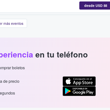
desde
USD 88
er más eventos
periencia
en tu teléfono
comprar boletos
a de precio
segundos