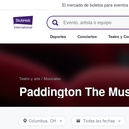
El mercado de boletos para eventos
StubHub: donde los fans compr
Deportes
Conciertos
Teatro y C
Teatro y arte
/
Musicales
Paddington The Mus
Columbus, OH
Todas las fechas