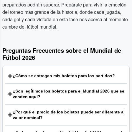
preparados podrán superar. Prepárate para vivir la emoción
del torneo más grande de la historia, donde cada jugada,
cada gol y cada victoria en esta fase nos acerca al momento
cumbre del fútbol mundial.
Preguntas Frecuentes sobre el Mundial de
Fútbol 2026
¿Cómo se entregan mis boletos para los partidos?
La entrega de boletos para los eventos en nuestra
¿Son legítimos los boletos para el Mundial 2026 que se
plataforma suele ser electrónica. Los métodos más
venden aquí?
comunes son los boletos móviles, que puedes presentar
desde tu teléfono, o archivos PDF que puedes imprimir. El
Nos dedicamos a proporcionar un entorno seguro y
método de entrega específico para cada boleto se indica
¿Por qué el precio de los boletos puede ser diferente al
transparente para la compra y venta de boletos. Cada
claramente en el listado antes de realizar la compra. Una
valor nominal?
orden que califica en nuestra plataforma está respaldada
vez completada tu orden, recibirás un correo electrónico
por nuestra garantía. Esta garantía está diseñada para
Somos un mercado secundario que conecta a vendedores
con toda la información sobre cómo y cuándo recibirás tus