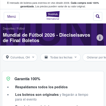
El mercado de boletos para eventos en vivo desde 2009.
Cada compra está 100%
 los fans compran y venden boletos
garantizada.
Los precios pueden variar de su valor original.
MUND
StubHub: donde l
Menú
Deportes
/
Fútbol
Mundial de Fútbol 2026 - Dieciseisavos
de Final Boletos
Columbus, OH
Todas las fechas
Ordenar por f
Garantía 100%
Respaldamos todos los pedidos
Los boletos son originales
y llegarán a tiempo
para el evento