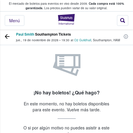
El mercado de boletos para eventos en vivo desde 2009.
Cada compra está 100%
 los fans compran y venden boletos
garantizada.
Los precios pueden variar de su valor original.
StubHub: donde l
Menú
Paul Smith
Southampton Tickets
jue., 19 de noviembre de 2026
•
19:30
at
O2 Guildhall
,
Southampton
,
HAM
¡No hay boletos! ¿Qué hago?
En este momento, no hay boletos disponibles
para este evento. Vuelve más tarde.
O si por algún motivo no puedes asistir a este