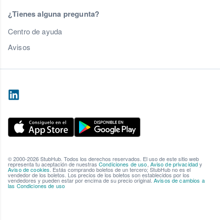
¿Tienes alguna pregunta?
Centro de ayuda
Avisos
© 2000-2026 StubHub. Todos los derechos reservados. El uso de este sitio web
representa tu aceptación de nuestras
Condiciones de uso
,
Aviso de privacidad
y
Aviso de cookies
. Estás comprando boletos de un tercero; StubHub no es el
vendedor de los boletos. Los precios de los boletos son establecidos por los
vendedores y pueden estar por encima de su precio original.
Avisos de cambios a
las Condiciones de uso