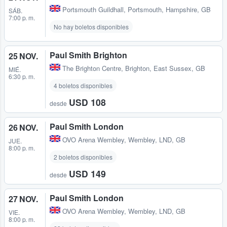
Portsmouth Guildhall
,
Portsmouth, Hampshire, GB
SÁB.
7:00 p. m.
No hay boletos disponibles
Paul Smith Brighton
25 NOV.
The Brighton Centre
,
Brighton, East Sussex, GB
MIÉ.
6:30 p. m.
4 boletos disponibles
USD 108
desde
Paul Smith London
26 NOV.
OVO Arena Wembley
,
Wembley, LND, GB
JUE.
8:00 p. m.
2 boletos disponibles
USD 149
desde
Paul Smith London
27 NOV.
OVO Arena Wembley
,
Wembley, LND, GB
VIE.
8:00 p. m.