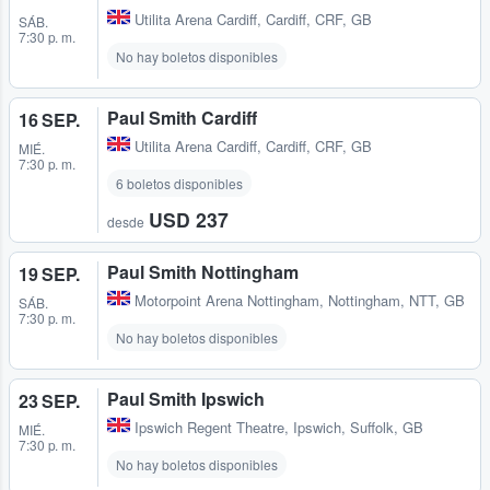
Utilita Arena Cardiff
,
Cardiff, CRF, GB
SÁB.
7:30 p. m.
No hay boletos disponibles
Paul Smith Cardiff
16 SEP.
Utilita Arena Cardiff
,
Cardiff, CRF, GB
MIÉ.
7:30 p. m.
6 boletos disponibles
USD 237
desde
Paul Smith Nottingham
19 SEP.
Motorpoint Arena Nottingham
,
Nottingham, NTT, GB
SÁB.
7:30 p. m.
No hay boletos disponibles
Paul Smith Ipswich
23 SEP.
Ipswich Regent Theatre
,
Ipswich, Suffolk, GB
MIÉ.
7:30 p. m.
No hay boletos disponibles