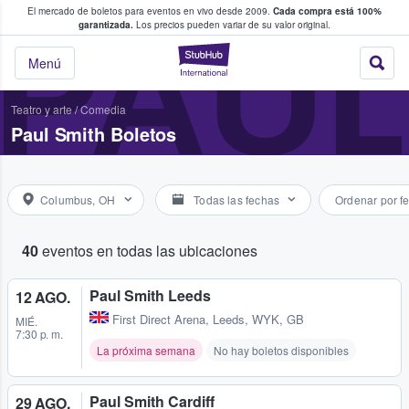
El mercado de boletos para eventos en vivo desde 2009.
Cada compra está 100%
 los fans compran y venden boletos
PAUL
garantizada.
Los precios pueden variar de su valor original.
StubHub: donde l
Menú
Teatro y arte
/
Comedia
Paul Smith Boletos
Columbus, OH
Todas las fechas
Ordenar por f
40
eventos en todas las ubicaciones
Paul Smith Leeds
12 AGO.
First Direct Arena
,
Leeds, WYK, GB
MIÉ.
7:30 p. m.
La próxima semana
No hay boletos disponibles
Paul Smith Cardiff
29 AGO.