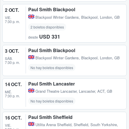
Paul Smith Blackpool
2 OCT.
Blackpool Winter Gardens
,
Blackpool, London, GB
VIE.
7:30 p. m.
2 boletos disponibles
USD 331
desde
Paul Smith Blackpool
3 OCT.
Blackpool Winter Gardens
,
Blackpool, London, GB
SÁB.
7:30 p. m.
No hay boletos disponibles
Paul Smith Lancaster
14 OCT.
Grand Theatre Lancaster
,
Lancaster, ACT, GB
MIÉ.
7:30 p. m.
No hay boletos disponibles
Paul Smith Sheffield
16 OCT.
Utilita Arena Sheffield
,
Sheffield, South Yorkshire,
VIE.