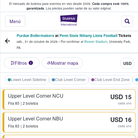
El mercado de boletos para eventos en vivo desde 2009.
Cada compra está 100%
 los fans compran y venden boletos
garantizada.
Los precios pueden variar de su valor original.
StubHub: donde l
Menú
Purdue Boilermakers
at
Penn State Nittany Lions Football
Tickets
sáb., 31 de octubre de 2026
•
Por confirmar
at
Beaver Stadium
,
University Park
,
PA
Filtros
Mostrar mapa
USD
1
Lower Level Sideline
Club Level Corner
Club Level End Zone
Upper Level Corner NCU
USD 15
Fila
85
2 boletos
cada uno
Upper Level Corner NBU
USD 16
Fila
83
2 boletos
cada uno