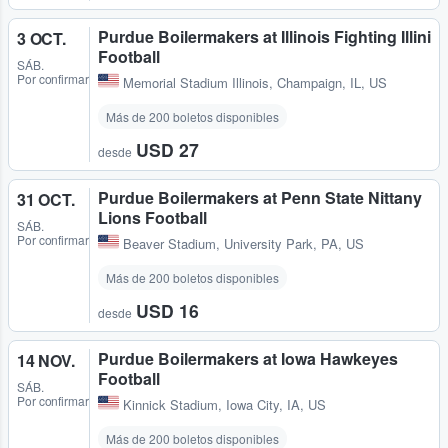
Purdue Boilermakers at Illinois Fighting Illini
3 OCT.
Football
SÁB.
Por confirmar
Memorial Stadium Illinois
,
Champaign, IL, US
Más de 200 boletos disponibles
USD 27
desde
Purdue Boilermakers at Penn State Nittany
31 OCT.
Lions Football
SÁB.
Por confirmar
Beaver Stadium
,
University Park, PA, US
Más de 200 boletos disponibles
USD 16
desde
Purdue Boilermakers at Iowa Hawkeyes
14 NOV.
Football
SÁB.
Por confirmar
Kinnick Stadium
,
Iowa City, IA, US
Más de 200 boletos disponibles