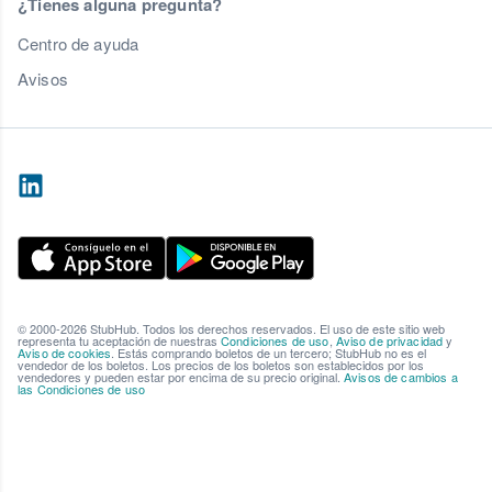
¿Tienes alguna pregunta?
Centro de ayuda
Avisos
© 2000-2026 StubHub. Todos los derechos reservados. El uso de este sitio web
representa tu aceptación de nuestras
Condiciones de uso
,
Aviso de privacidad
y
Aviso de cookies
. Estás comprando boletos de un tercero; StubHub no es el
vendedor de los boletos. Los precios de los boletos son establecidos por los
vendedores y pueden estar por encima de su precio original.
Avisos de cambios a
las Condiciones de uso