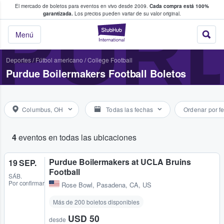
El mercado de boletos para eventos en vivo desde 2009.
Cada compra está 100%
 los fans compran y venden boletos
PUR
garantizada.
Los precios pueden variar de su valor original.
StubHub: donde l
Menú
Deportes
/
Fútbol americano
/
College Football
Purdue Boilermakers Football Boletos
Columbus, OH
Todas las fechas
Ordenar por f
4
eventos en todas las ubicaciones
Purdue Boilermakers at UCLA Bruins
19 SEP.
Football
SÁB.
Por confirmar
Rose Bowl
,
Pasadena, CA, US
Más de 200 boletos disponibles
USD 50
desde