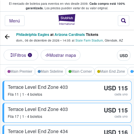
El mercado de boletos para eventos en vivo desde 2009.
Cada compra está 100%
 los fans compran y venden boletos
garantizada.
Los precios pueden variar de su valor original.
StubHub: donde l
Menú
Philadelphia Eagles
at
Arizona Cardinals
Tickets
dom., 06 de diciembre de 2026
•
14:05
at
State Farm Stadium
,
Glendale
,
AZ
Filtros
Mostrar mapa
USD
1
Main Premier
Main Sideline
Main Corner
Main End Zone
Terrace Level End Zone 403
USD 115
Fila
11
1 - 4 boletos
cada uno
Terrace Level End Zone 403
USD 115
Fila
17
1 - 4 boletos
cada uno
Terrace Level End Zone 434
USD 116