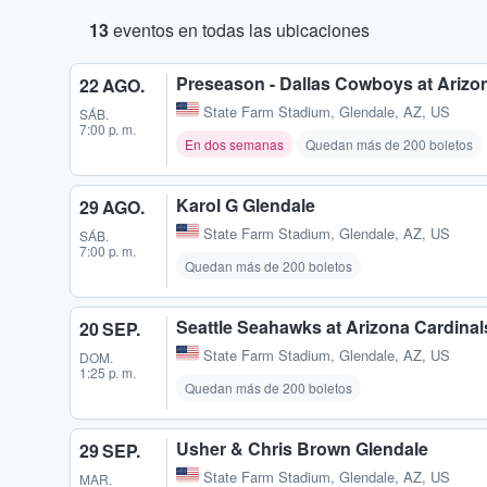
13
eventos en todas las ubicaciones
Preseason - Dallas Cowboys at Arizo
22 AGO.
State Farm Stadium
,
Glendale, AZ, US
SÁB.
7:00 p. m.
En dos semanas
Quedan más de 200 boletos
Karol G Glendale
29 AGO.
State Farm Stadium
,
Glendale, AZ, US
SÁB.
7:00 p. m.
Quedan más de 200 boletos
Seattle Seahawks at Arizona Cardinal
20 SEP.
State Farm Stadium
,
Glendale, AZ, US
DOM.
1:25 p. m.
Quedan más de 200 boletos
Usher & Chris Brown Glendale
29 SEP.
State Farm Stadium
,
Glendale, AZ, US
MAR.