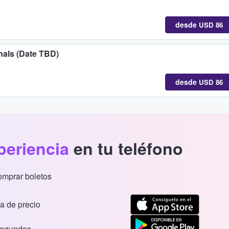
desde
USD 86
nals (Date TBD)
desde
USD 86
periencia
en tu teléfono
comprar boletos
a de precio
segundos