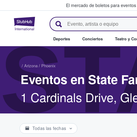
El mercado de boletos para eventos
StubHub: donde los fans compr
ST
Deportes
Conciertos
Teatro y C
/
Arizona
/
Phoenix
Eventos en State F
1 Cardinals Drive, G
Todas las fechas