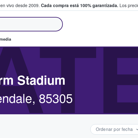
 en vivo desde 2009.
Cada compra está 100% garantizada.
Los precio
an y venden boletos
AT
omedia
arm Stadium
lendale, 85305
Ordenar por fecha