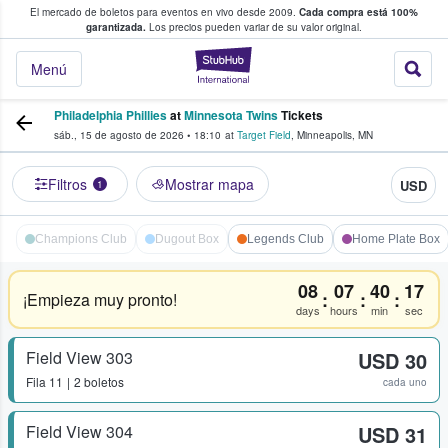
El mercado de boletos para eventos en vivo desde 2009.
Cada compra está 100%
 los fans compran y venden boletos
garantizada.
Los precios pueden variar de su valor original.
StubHub: donde l
Menú
Philadelphia Phillies
at
Minnesota Twins
Tickets
sáb., 15 de agosto de 2026
•
18:10
at
Target Field
,
Minneapolis
,
MN
Filtros
Mostrar mapa
USD
1
Champions Club
Dugout Box
Legends Club
Home Plate Box
08
07
40
17
:
:
:
¡Empieza muy pronto!
days
hours
min
sec
Field View 303
USD 30
Fila
11
2 boletos
cada uno
Field View 304
USD 31