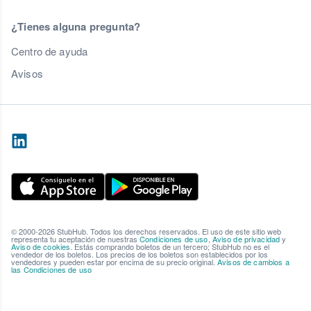
¿Tienes alguna pregunta?
Centro de ayuda
Avisos
© 2000-2026 StubHub. Todos los derechos reservados. El uso de este sitio web
representa tu aceptación de nuestras
Condiciones de uso
,
Aviso de privacidad
y
Aviso de cookies
. Estás comprando boletos de un tercero; StubHub no es el
vendedor de los boletos. Los precios de los boletos son establecidos por los
vendedores y pueden estar por encima de su precio original.
Avisos de cambios a
las Condiciones de uso