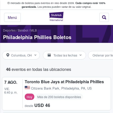
El mercado de boletos para eventos en vivo desde 2009.
Cada compra está 100%
 los fans compran y venden boletos
PHIL
garantizada.
Los precios pueden variar de su valor original.
StubHub: donde l
Menú
Deportes
/
Béisbol
/
MLB
Philadelphia Phillies Boletos
Columbus, OH
Todas las fechas
Ordenar por f
46
eventos en todas las ubicaciones
Toronto Blue Jays at Philadelphia Phillies
7 AGO.
Citizens Bank Park
,
Philadelphia, PA, US
VIE.
6:40 p. m.
Hoy
Más de 200 boletos disponibles
USD 46
desde