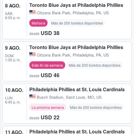
Toronto Blue Jays at Philadelphia Phillies
8 AGO.
Citizens Bank Park
,
Philadelphia, PA, US
SÁB.
6:05 p. m.
Mañana
Más de 200 boletos disponibles
USD 38
desde
Toronto Blue Jays at Philadelphia Phillies
9 AGO.
Citizens Bank Park
,
Philadelphia, PA, US
DOM.
1:35 p. m.
Este fin de semana
Más de 200 boletos disponibles
USD 46
desde
Philadelphia Phillies at St. Louis Cardinals
10 AGO.
Busch Stadium
,
Saint Louis, MO, US
LUN.
6:45 p. m.
La próxima semana
Más de 200 boletos disponibles
USD 22
desde
Philadelphia Phillies at St. Louis Cardinals
11 AGO.