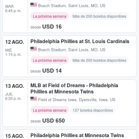
Busch Stadium
,
Saint Louis, MO, US
MAR.
6:45 p. m.
La próxima semana
Más de 200 boletos disponibles
USD 16
desde
Philadelphia Phillies at St. Louis Cardinals
12 AGO.
Busch Stadium
,
Saint Louis, MO, US
MIÉ.
1:15 p. m.
La próxima semana
Más de 200 boletos disponibles
USD 14
desde
MLB at Field of Dreams - Philadelphia
13 AGO.
Phillies at Minnesota Twins
JUE.
6:30 p. m.
Field of Dreams Iowa
,
Dyersville, Iowa, US
La próxima semana
137 boletos disponibles
USD 650
desde
Philadelphia Phillies at Minnesota Twins
15 AGO.