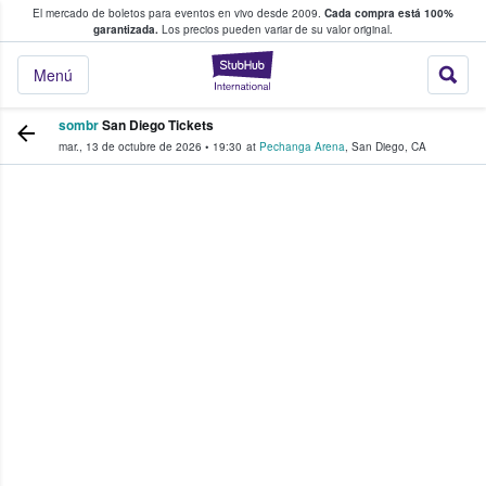
El mercado de boletos para eventos en vivo desde 2009.
Cada compra está 100%
 los fans compran y venden boletos
garantizada.
Los precios pueden variar de su valor original.
StubHub: donde l
Menú
sombr
San Diego Tickets
mar., 13 de octubre de 2026
•
19:30
at
Pechanga Arena
,
San Diego
,
CA