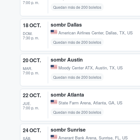
7:00 p. m.
Quedan más de 200 boletos
sombr Dallas
18 OCT.
American Airlines Center
,
Dallas, TX, US
DOM.
7:30 p. m.
Quedan más de 200 boletos
sombr Austin
20 OCT.
Moody Center ATX
,
Austin, TX, US
MAR.
7:00 p. m.
Quedan más de 200 boletos
sombr Atlanta
22 OCT.
State Farm Arena
,
Atlanta, GA, US
JUE.
7:00 p. m.
Quedan más de 200 boletos
sombr Sunrise
24 OCT.
Amerant Bank Arena
,
Sunrise, FL, US
SÁB.