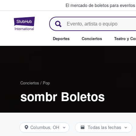
El mercado de boletos para eventos
StubHub: donde los fans compr
Deportes
Conciertos
Teatro y C
Conciertos
/
Pop
sombr Boletos
Columbus, OH
Todas las fechas