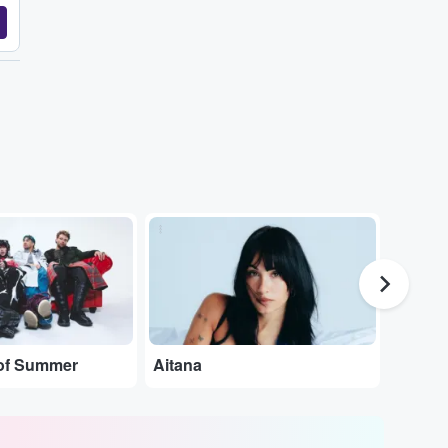
...
...
of Summer
Aitana
Pablo 