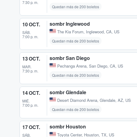
7:30 p. m.
Quedan más de 200 boletos
sombr Inglewood
10 OCT.
The Kia Forum
,
Inglewood, CA, US
SÁB.
7:00 p. m.
Quedan más de 200 boletos
sombr San Diego
13 OCT.
Pechanga Arena
,
San Diego, CA, US
MAR.
7:30 p. m.
Quedan más de 200 boletos
sombr Glendale
14 OCT.
Desert Diamond Arena
,
Glendale, AZ, US
MIÉ.
7:00 p. m.
Quedan más de 200 boletos
sombr Houston
17 OCT.
Toyota Center
,
Houston, TX, US
SÁB.