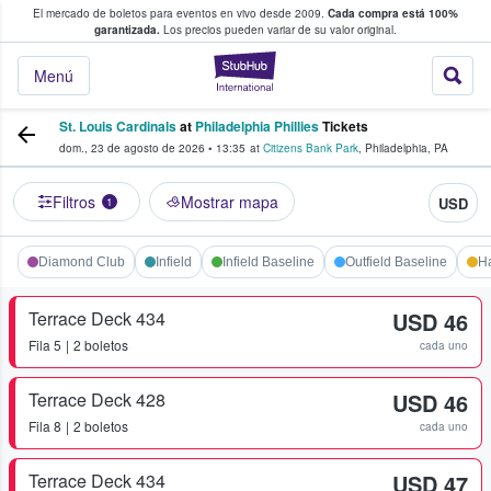
El mercado de boletos para eventos en vivo desde 2009.
Cada compra está 100%
 los fans compran y venden boletos
garantizada.
Los precios pueden variar de su valor original.
StubHub: donde l
Menú
St. Louis Cardinals
at
Philadelphia Phillies
Tickets
dom., 23 de agosto de 2026
•
13:35
at
Citizens Bank Park
,
Philadelphia
,
PA
Filtros
Mostrar mapa
USD
1
Diamond Club
Infield
Infield Baseline
Outfield Baseline
Ha
Terrace Deck 434
USD 46
Fila
5
2 boletos
cada uno
Terrace Deck 428
USD 46
Fila
8
2 boletos
cada uno
Terrace Deck 434
USD 47