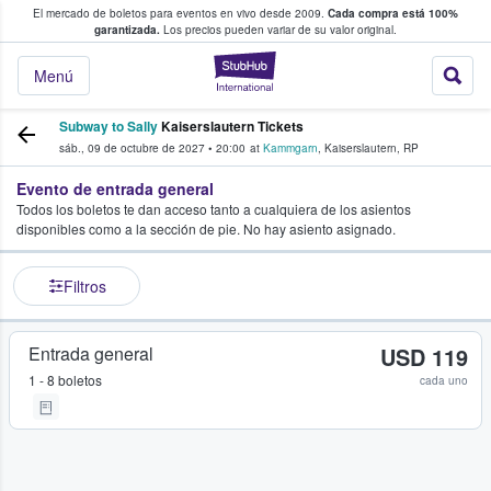
El mercado de boletos para eventos en vivo desde 2009.
Cada compra está 100%
 los fans compran y venden boletos
garantizada.
Los precios pueden variar de su valor original.
StubHub: donde l
Menú
Subway to Sally
Kaiserslautern Tickets
sáb., 09 de octubre de 2027
•
20:00
at
Kammgarn
,
Kaiserslautern
,
RP
Evento de entrada general
Todos los boletos te dan acceso tanto a cualquiera de los asientos
disponibles como a la sección de pie. No hay asiento asignado.
Filtros
Entrada general
USD 119
1 - 8 boletos
cada uno