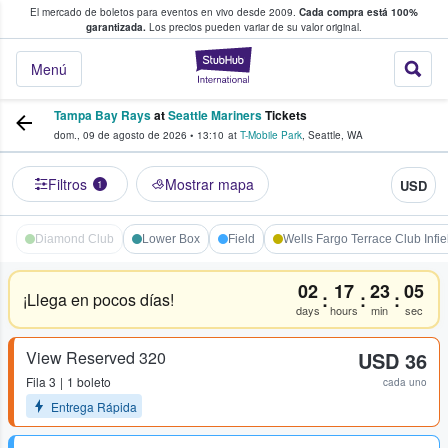
El mercado de boletos para eventos en vivo desde 2009.
Cada compra está 100%
 los fans compran y venden boletos
garantizada.
Los precios pueden variar de su valor original.
StubHub: donde l
Menú
Tampa Bay Rays
at
Seattle Mariners
Tickets
dom., 09 de agosto de 2026
•
13:10
at
T-Mobile Park
,
Seattle
,
WA
Filtros
Mostrar mapa
USD
1
Diamond Club
Lower Box
Field
Wells Fargo Terrace Club Infie
02
17
23
05
:
:
:
¡Llega en pocos días!
days
hours
min
sec
View Reserved 320
USD 36
Fila
3
1 boleto
cada uno
Entrega Rápida