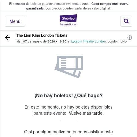
El mercado de boletos para eventos en vivo desde 2009.
Cada compra está 100%
 los fans compran y venden boletos
garantizada.
Los precios pueden variar de su valor original.
StubHub: donde l
Menú
The Lion King London Tickets
vie., 07 de agosto de 2026
•
19:30
at
Lyceum Theatre London
,
London
,
LND
¡No hay boletos! ¿Qué hago?
En este momento, no hay boletos disponibles
para este evento. Vuelve más tarde.
O si por algún motivo no puedes asistir a este