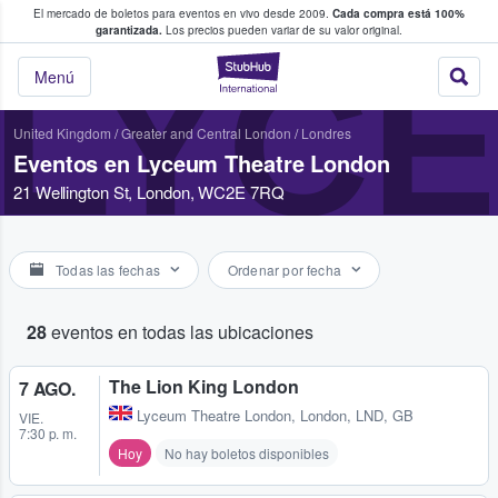
El mercado de boletos para eventos en vivo desde 2009.
Cada compra está 100%
 los fans compran y venden boletos
garantizada.
Los precios pueden variar de su valor original.
LYC
StubHub: donde l
Menú
United Kingdom
/
Greater and Central London
/
Londres
Eventos en Lyceum Theatre London
21 Wellington St, London, WC2E 7RQ
Todas las fechas
Ordenar por fecha
28
eventos en todas las ubicaciones
The Lion King London
7 AGO.
Lyceum Theatre London
,
London, LND, GB
VIE.
7:30 p. m.
Hoy
No hay boletos disponibles