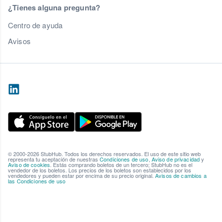
¿Tienes alguna pregunta?
Centro de ayuda
Avisos
© 2000-2026 StubHub. Todos los derechos reservados. El uso de este sitio web
representa tu aceptación de nuestras
Condiciones de uso
,
Aviso de privacidad
y
Aviso de cookies
. Estás comprando boletos de un tercero; StubHub no es el
vendedor de los boletos. Los precios de los boletos son establecidos por los
vendedores y pueden estar por encima de su precio original.
Avisos de cambios a
las Condiciones de uso