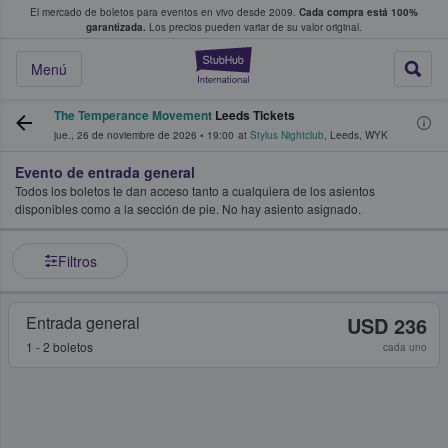
El mercado de boletos para eventos en vivo desde 2009.
Cada compra está 100%
 los fans compran y venden boletos
garantizada.
Los precios pueden variar de su valor original.
StubHub: donde l
Menú
The Temperance Movement
Leeds Tickets
jue., 26 de noviembre de 2026
•
19:00
at
Stylus Nightclub
,
Leeds
,
WYK
Evento de entrada general
Todos los boletos te dan acceso tanto a cualquiera de los asientos
disponibles como a la sección de pie. No hay asiento asignado.
Filtros
Entrada general
USD 236
1 - 2 boletos
cada uno