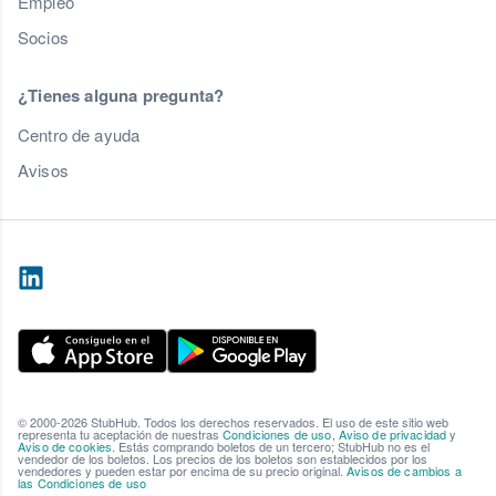
Empleo
Socios
¿Tienes alguna pregunta?
Centro de ayuda
Avisos
© 2000-2026 StubHub. Todos los derechos reservados. El uso de este sitio web
representa tu aceptación de nuestras
Condiciones de uso
,
Aviso de privacidad
y
Aviso de cookies
. Estás comprando boletos de un tercero; StubHub no es el
vendedor de los boletos. Los precios de los boletos son establecidos por los
vendedores y pueden estar por encima de su precio original.
Avisos de cambios a
las Condiciones de uso