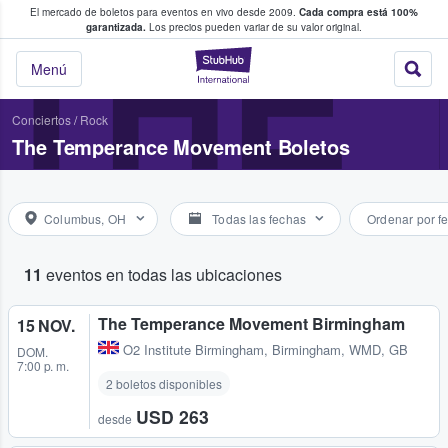
El mercado de boletos para eventos en vivo desde 2009.
Cada compra está 100%
 los fans compran y venden boletos
THE
garantizada.
Los precios pueden variar de su valor original.
StubHub: donde l
Menú
Conciertos
/
Rock
The Temperance Movement Boletos
Columbus, OH
Todas las fechas
Ordenar por f
11
eventos en todas las ubicaciones
The Temperance Movement Birmingham
15 NOV.
O2 Institute Birmingham
,
Birmingham, WMD, GB
DOM.
7:00 p. m.
2 boletos disponibles
USD 263
desde