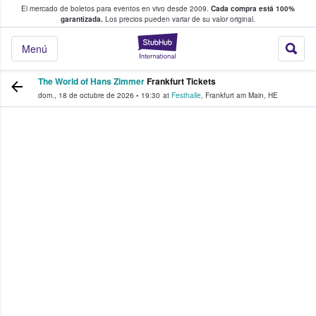
El mercado de boletos para eventos en vivo desde 2009.
Cada compra está 100%
 los fans compran y venden boletos
garantizada.
Los precios pueden variar de su valor original.
StubHub: donde l
Menú
The World of Hans Zimmer
Frankfurt Tickets
dom., 18 de octubre de 2026
•
19:30
at
Festhalle
,
Frankfurt am Main
,
HE