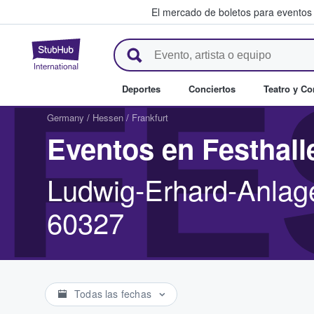
El mercado de boletos para eventos
StubHub: donde los fans compr
FE
Deportes
Conciertos
Teatro y C
Germany
/
Hessen
/
Frankfurt
Eventos en Festhall
Ludwig-Erhard-Anlage
60327
Todas las fechas