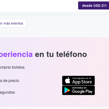
desde
USD 211
er más eventos
periencia
en tu teléfono
comprar boletos
a de precio
segundos