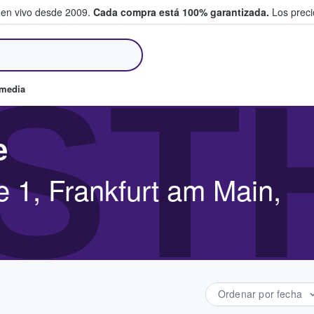
 en vivo desde 2009.
Cada compra está 100% garantizada.
Los precio
an y venden boletos
ST
omedia
e
 1, Frankfurt am Main,
Ordenar por fecha